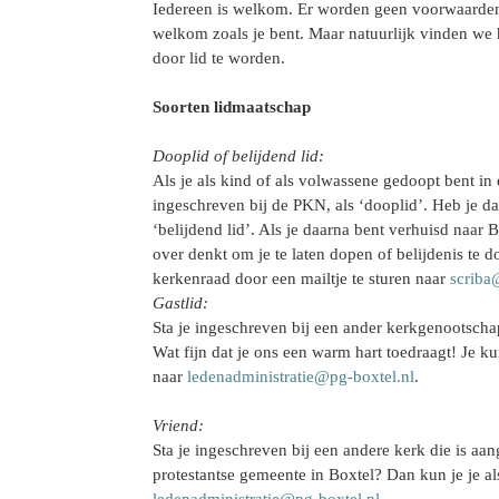
Iedereen is welkom. Er worden geen voorwaarden 
welkom zoals je bent. Maar natuurlijk vinden we h
door lid te worden.
Soorten lidmaatschap
Dooplid of belijdend lid:
Als je als kind of als volwassene gedoopt bent in 
ingeschreven bij de PKN, als ‘dooplid’. Heb je da
‘belijdend lid’. Als je daarna bent verhuisd naar 
over denkt om je te laten dopen of belijdenis te 
kerkenraad door een mailtje te sturen naar
scriba
Gastlid:
Sta je ingeschreven bij een ander kerkgenootscha
Wat fijn dat je ons een warm hart toedraagt! Je k
naar
ledenadministratie@pg-boxtel.nl
.
Vriend:
Sta je ingeschreven bij een andere kerk die is aan
protestantse gemeente in Boxtel? Dan kun je je als
ledenadministratie@pg-boxtel.nl
.