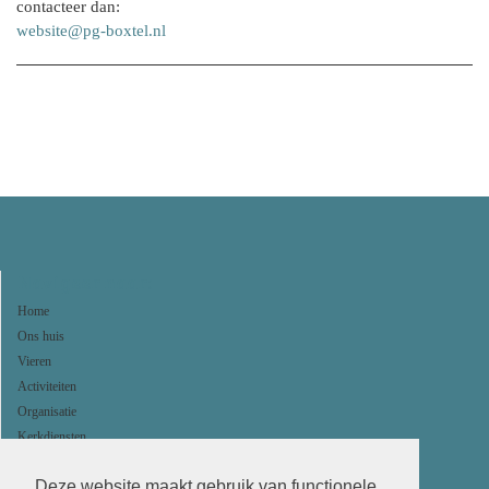
contacteer dan:
website@pg-boxtel.nl
Navigeer naar:
Home
Ons huis
Vieren
Activiteiten
Organisatie
Kerkdiensten
Agenda
Deze website maakt gebruik van functionele
ANBI