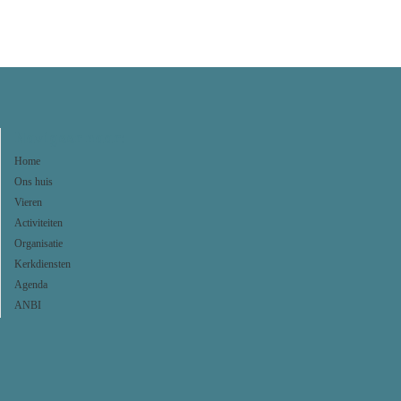
Navigeer naar:
Home
Ons huis
Vieren
Activiteiten
Organisatie
Kerkdiensten
Agenda
ANBI