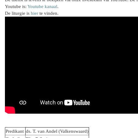
Youtube is:
Youtube kanaal
.
De liturgie is
hier
te vinden.
Predikant
ds. T. van Andel (Valkenswaard)