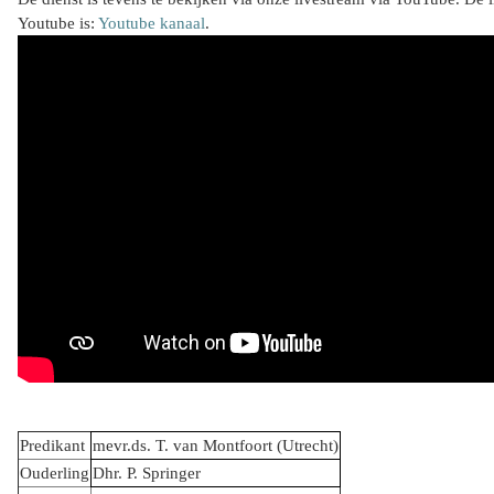
Youtube is:
Youtube kanaal
.
Predikant
mevr.ds. T. van Montfoort (Utrecht)
Ouderling
Dhr. P. Springer