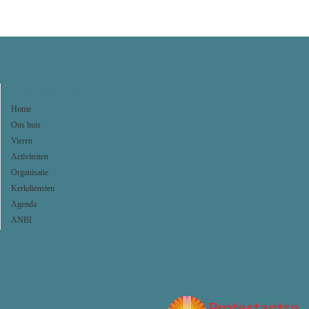
Navigeer naar:
Home
Ons huis
Vieren
Activiteiten
Organisatie
Kerkdiensten
Agenda
ANBI