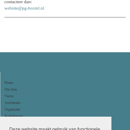
contacteer dan:
website@pg-boxtel.nl
Navigeer naar:
Home
Ons huis
Vieren
Activiteiten
Organisatie
Kerkdiensten
Agenda
Deze website maakt gebruik van functionele
ANBI