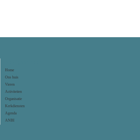
Navigeer naar:
Home
Ons huis
Vieren
Activiteiten
Organisatie
Kerkdiensten
Agenda
ANBI