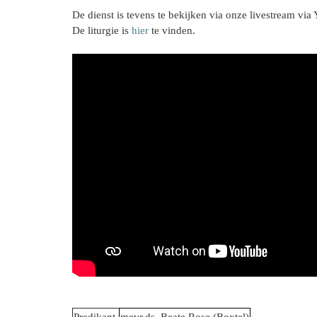
De dienst is tevens te bekijken via onze livestream vi
De liturgie is
hier
te vinden.
Predikant
mevr.ds. Beate Rose (Boxtel)